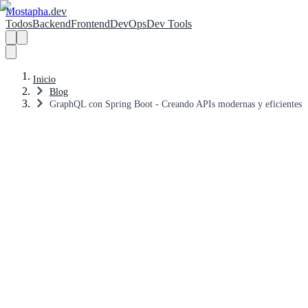
Mostapha
.dev
Todos
Backend
Frontend
DevOps
Dev Tools
Inicio
Blog
GraphQL con Spring Boot - Creando APIs modernas y eficientes